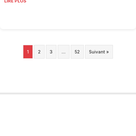
LIRE PLUS
1
2
3
…
52
Suivant »
Tourobs
L’Observatoire Valaisan du Tourisme est un projet porté par